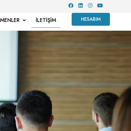
HESABIM
TMENLER
İLETIŞIM
çlü