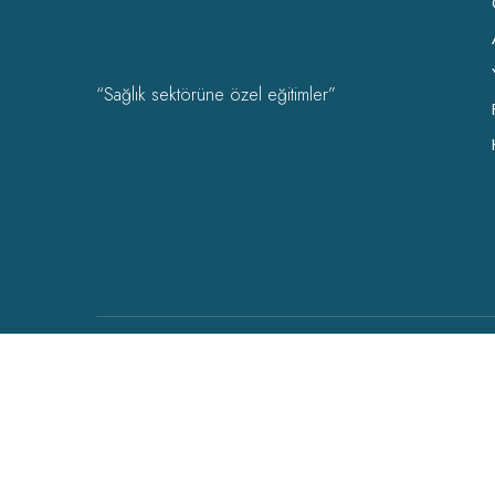
“Sağlık sektörüne özel eğitimler”
OHSAD Akademi 2022 Tüm hakları
OHSAD
‘a aittir.