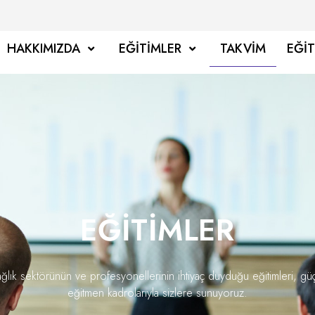
HAKKIMIZDA
EĞITIMLER
TAKVIM
EĞI
EĞITIMLER
ğlık sektörünün ve profesyonellerinin ihtiyaç duyduğu eğitimleri, gü
eğitmen kadrolarıyla sizlere sunuyoruz.