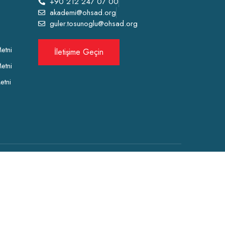
+90 212 247 07 00
akademi@ohsad.org
guler.tosunoglu@ohsad.org
etni
İletişime Geçin
etni
etni