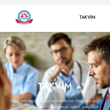
TAKVIM
TAKVİM
Sağlık sektörünün ve profesyonellerinin ihtiyaç duyduğu
eğitimleri, güçlü eğitmen kadrolarıyla sizlere sunuyoruz.