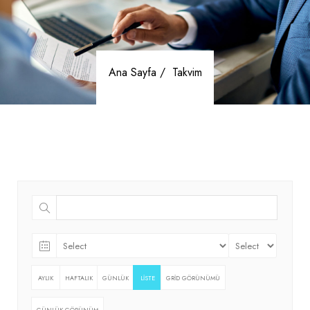
Ana Sayfa /
Takvim
AYLIK
HAFTALIK
GÜNLÜK
LISTE
GRID GÖRÜNÜMÜ
GÜNLÜK GÖRÜNÜM