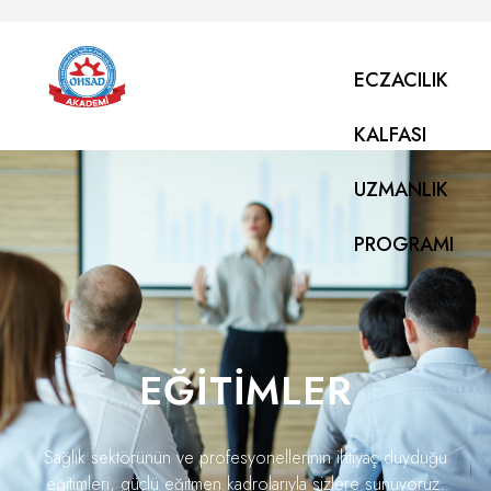
ECZACILIK
KALFASI
UZMANLIK
PROGRAMI
EĞITIMLER
Sağlık sektörünün ve profesyonellerinin ihtiyaç duyduğu
eğitimleri, güçlü eğitmen kadrolarıyla sizlere sunuyoruz.