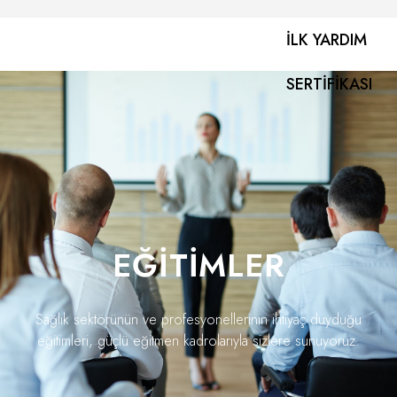
İLK YARDIM
SERTIFIKASI
EĞITIMLER
Sağlık sektörünün ve profesyonellerinin ihtiyaç duyduğu
eğitimleri, güçlü eğitmen kadrolarıyla sizlere sunuyoruz.