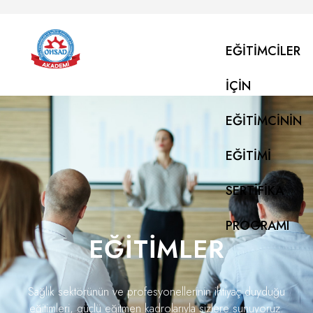
EĞITIMCILER
IÇIN
EĞITIMCININ
EĞITIMI
SERTIFIKA
PROGRAMI
EĞITIMLER
Sağlık sektörünün ve profesyonellerinin ihtiyaç duyduğu
eğitimleri, güçlü eğitmen kadrolarıyla sizlere sunuyoruz.