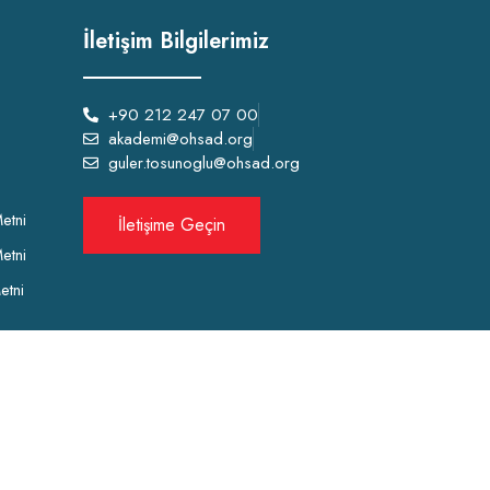
İletişim Bilgilerimiz
+90 212 247 07 00
akademi@ohsad.org
guler.tosunoglu@ohsad.org
etni
İletişime Geçin
etni
etni