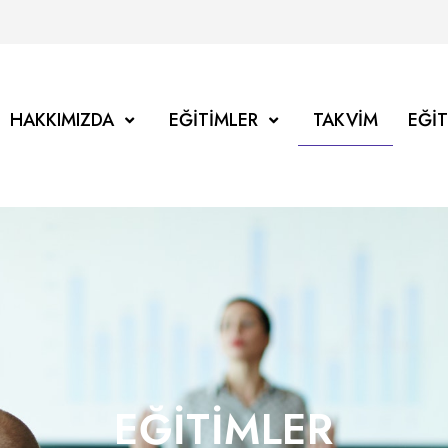
HAKKIMIZDA
EĞITIMLER
TAKVIM
EĞI
EĞITIMLER