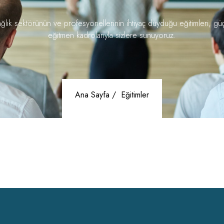
ğlık sektörünün ve profesyonellerinin ihtiyaç duyduğu eğitimleri, gü
eğitmen kadrolarıyla sizlere sunuyoruz.
Ana Sayfa /
Eğitimler