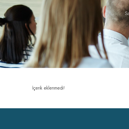
Sa
İçerik eklenmedi!