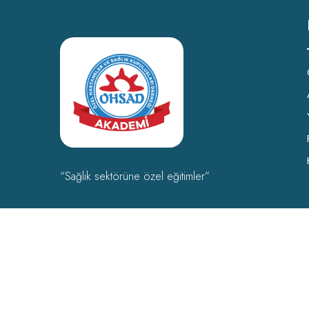
“Sağlık sektörüne özel eğitimler”
OHSAD Akademi 2022 Tüm hakları
OHSAD
‘a aittir.