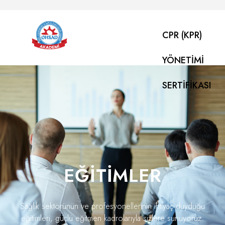
CPR (KPR)
YÖNETIMI
SERTIFIKASI
EĞITIMLER
Sağlık sektörünün ve profesyonellerinin ihtiyaç duyduğu
eğitimleri, güçlü eğitmen kadrolarıyla sizlere sunuyoruz.