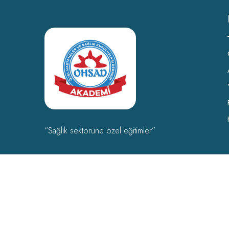
“Sağlık sektörüne özel eğitimler”
OHSAD Akademi 2022 Tüm hakları
OHSAD
‘a aittir.