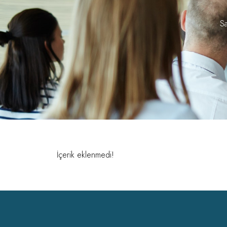
Sa
İçerik eklenmedi!