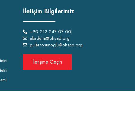
İletişim Bilgilerimiz
+90 212 247 07 00
akademi@ohsad.org
guler.tosunoglu@ohsad.org
etni
İletişime Geçin
etni
etni