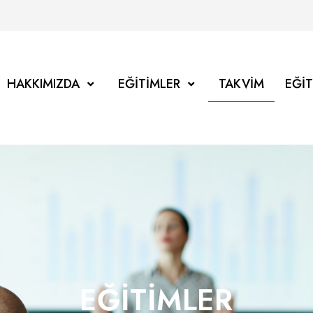
HAKKIMIZDA
EĞITIMLER
TAKVIM
EĞI
EĞITIMLER