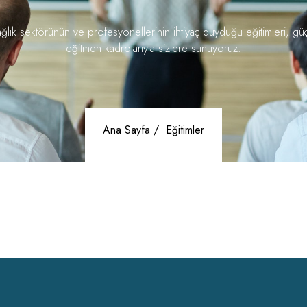
ğlık sektörünün ve profesyonellerinin ihtiyaç duyduğu eğitimleri, gü
eğitmen kadrolarıyla sizlere sunuyoruz.
Ana Sayfa /
Eğitimler