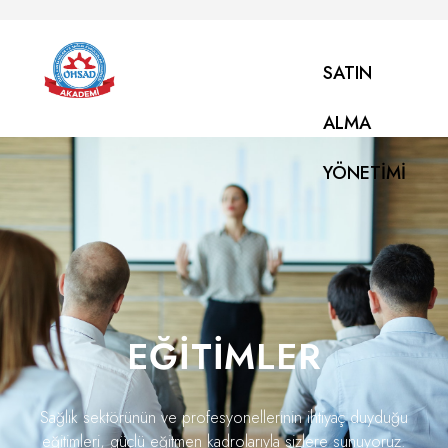
SATIN
ALMA
YÖNETIMI
EĞITIMLER
Sağlık sektörünün ve profesyonellerinin ihtiyaç duyduğu
eğitimleri, güçlü eğitmen kadrolarıyla sizlere sunuyoruz.