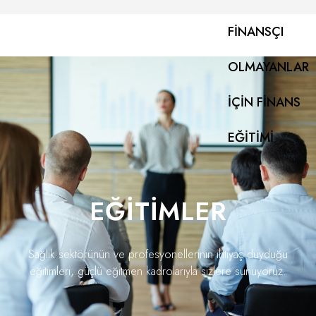
FINANSÇI
OLMAYANLAR
İÇIN FINANS
EĞITIMI
EĞITIMLER
Sağlık sektörünün ve profesyonellerinin ihtiyaç duyduğu
eğitimleri, güçlü eğitmen kadrolarıyla sizlere sunuyoruz.