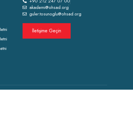
+90 212 247 07 00
akademi@ohsad.org
guler.tosunoglu@ohsad.org
etni
İletişime Geçin
etni
etni