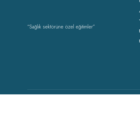
“Sağlık sektörüne özel eğitimler”
OHSAD Akademi 2022 Tüm hakları
OHSAD
‘a aittir.