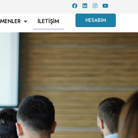
HESABIM
TMENLER
İLETIŞIM
çlü