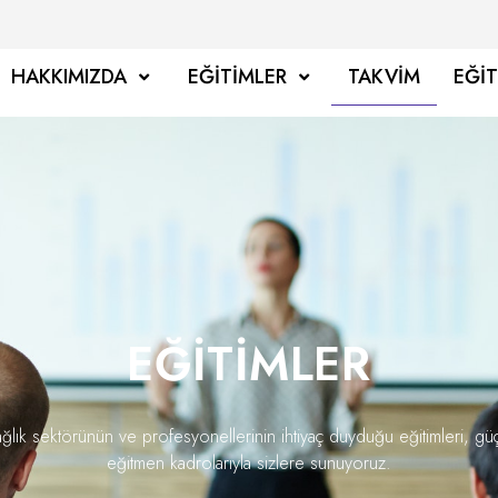
HAKKIMIZDA
EĞITIMLER
TAKVIM
EĞI
EĞITIMLER
ğlık sektörünün ve profesyonellerinin ihtiyaç duyduğu eğitimleri, gü
eğitmen kadrolarıyla sizlere sunuyoruz.