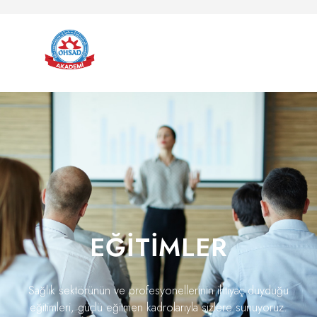
EĞITIMLER
Sağlık sektörünün ve profesyonellerinin ihtiyaç duyduğu
eğitimleri, güçlü eğitmen kadrolarıyla sizlere sunuyoruz.