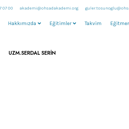
7 07 00
akademi@ohsadakademi.org
guler.tosunoglu@ohs
Hakkımızda
Eğitimler
Takvim
Eğitmen
UZM.SERDAL SERİN