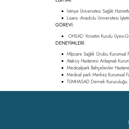
EĞİTİMİ:
İstinye Üniversitesi Sağlık Hizme
Lisans -Anadolu Üniversitesi İşl
GÖREVİ:
OHSAD Yönetim Kurulu Üyesi-G
DENEYİMLERİ:
Mlpcare Sağlık Grubu Kurumsal F
Ataköy Hastanesi Anlaşmalı Kuru
Medicalpark Bahçelievler Hasta
Medical park Merkez Kurumsal F
TÜMHASAD Dernek Kuruculuğu