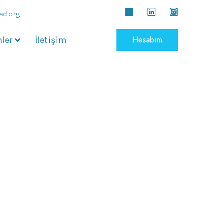
ad.org
Hesabım
ler
İletişim