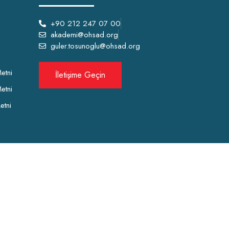
+90 212 247 07 00
akademi@ohsad.org
guler.tosunoglu@ohsad.org
etni
İletişime Geçin
etni
etni