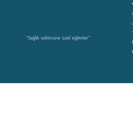
“Sağlık sektörüne özel eğitimler”
OHSAD Akademi 2022 Tüm hakları
OHSAD
‘a aittir.