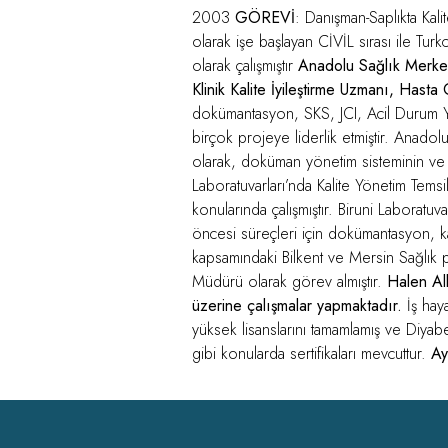
2003
GÖREVİ
: Danışman-Saplıkta Kal
olarak işe başlayan CİVİL sırası ile Tu
olarak çalışmıştır
Anadolu Sağlık Merkezi
Klinik Kalite İyileştirme Uzmanı, Hasta
dokümantasyon, SKS, JCI, Acil Durum Yöne
birçok projeye liderlik etmiştir. Anado
olarak, doküman yönetim sisteminin ve eğ
Laboratuvarları’nda Kalite Yönetim Temsi
konularında çalışmıştır. Biruni Laboratuv
öncesi süreçleri için dokümantasyon, ka
kapsamındaki Bilkent ve Mersin Sağlık 
Müdürü olarak görev almıştır.
Halen All
üzerine çalışmalar yapmaktadır.
İş haya
yüksek lisanslarını tamamlamış ve Diyabe
gibi konularda sertifikaları mevcuttur.
Ay