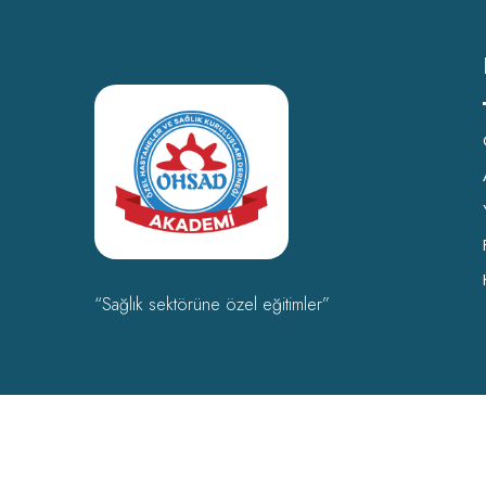
“Sağlık sektörüne özel eğitimler”
OHSAD Akademi 2022 Tüm hakları
OHSAD
‘a aittir.