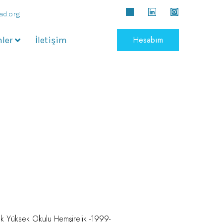
ad.org
Hesabım
ler
İletişim
lık Yüksek Okulu Hemşirelik -1999-