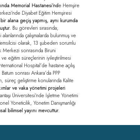
ında Memorial Hastanesi’nd
e Hemşire
Merkezi’nde Diyabet Eğitim Hemşiresi
k bir alana geçiş yapmış, aynı kurumda
uştur.
Bu görevleri sırasında;
i alanlarında çalışmalarda bulunmuş ve
 Temsilcisi olarak, 13 şubeden sorumlu
lık Merkezi sonrasında Biruni
 eğitim süreçlerinin iyileştirilmesi
nternational Hospital’de hastane açılış
r. Batum sonrası Ankara’da PPP
 süreç geliştirme konularında Kalite
kımlar ve vaka yönetimi projeleri
antaşı Üniversitesi’nde İşletme Yönetimi
yonel Yöneticilik, Yönetim Danışmanlığı
sal bilimsel yayını mevcuttur.