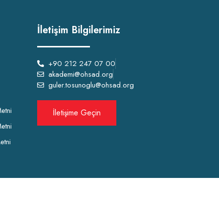
İletişim Bilgilerimiz
+90 212 247 07 00
akademi@ohsad.org
guler.tosunoglu@ohsad.org
etni
İletişime Geçin
etni
etni