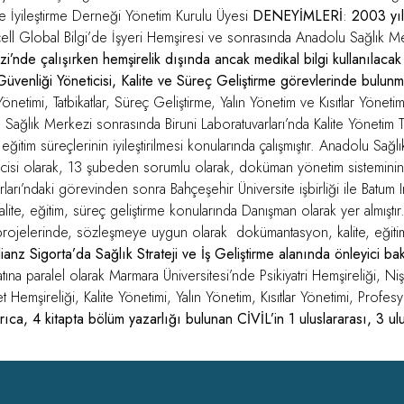
ite İyileştirme Derneği Yönetim Kurulu Üyesi
DENEYİMLERİ
:
2003 yıl
rkcell Global Bilgi’de İşyeri Hemşiresi ve sonrasında Anadolu Sağlık 
’nde çalışırken hemşirelik dışında ancak medikal bilgi kullanılaca
 Güvenliği Yöneticisi, Kalite ve Süreç Geliştirme görevlerinde bulunm
timi, Tatbikatlar, Süreç Geliştirme, Yalın Yönetim ve Kısıtlar Yönetim
lu Sağlık Merkezi sonrasında Biruni Laboratuvarları’nda Kalite Yönetim
itim süreçlerinin iyileştirilmesi konularında çalışmıştır. Anadolu Sağ
lcisi olarak, 13 şubeden sorumlu olarak, doküman yönetim sisteminin ve
arları’ndaki görevinden sonra Bahçeşehir Üniversite işbirliği ile Batum I
lite, eğitim, süreç geliştirme konularında Danışman olarak yer almıştı
projelerinde, sözleşmeye uygun olarak dokümantasyon, kalite, eğitim,
ianz Sigorta’da Sağlık Strateji ve İş Geliştirme alanında önleyici ba
tına paralel olarak Marmara Üniversitesi’nde Psikiyatri Hemşireliği, Niş
t Hemşireliği, Kalite Yönetimi, Yalın Yönetim, Kısıtlar Yönetimi, Profes
rıca, 4 kitapta bölüm yazarlığı bulunan CİVİL’in 1 uluslararası, 3 ulu