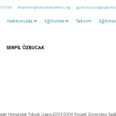
7 07 00
akademi@ohsadakademi.org
guler.tosunoglu@ohs
Hakkımızda
Eğitimler
Takvim
Eğitmen
SERPİL ÖZBUCAK
kiyatri Hemşireliği Yüksek Lİsans-2003-2006 Kocaeli Üniversitesi Sağ