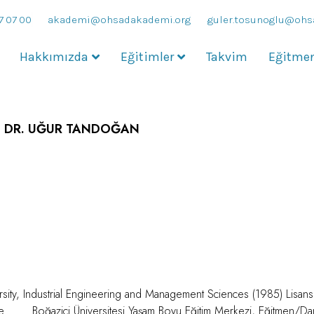
7 07 00
akademi@ohsadakademi.org
guler.tosunoglu@ohs
Hakkımızda
Eğitimler
Takvim
Eğitmen
DR. UĞUR TANDOĞAN
sity, Industrial Engineering and Management Sciences (1985) Lisa
 Boğaziçi Üniversitesi Yaşam Boyu Eğitim Merkezi, Eğitmen/D