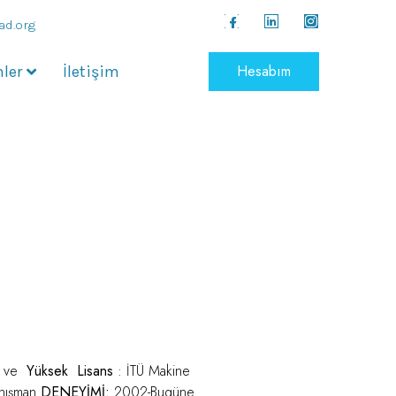
ad.org
Hesabım
ler
İletişim
ns ve
Yüksek Lisans
: İTÜ Makine
anışman
DENEYİMİ:
2002-Bugüne