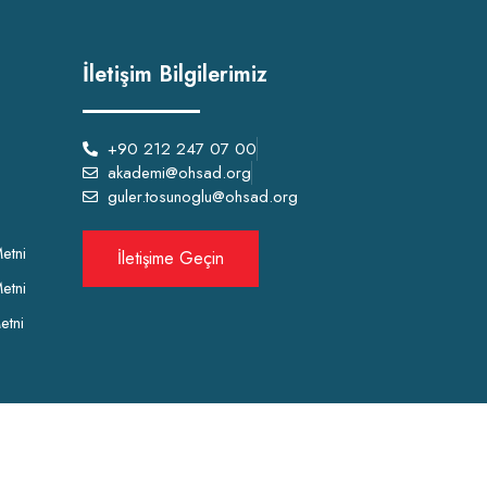
İletişim Bilgilerimiz
+90 212 247 07 00
akademi@ohsad.org
guler.tosunoglu@ohsad.org
etni
İletişime Geçin
etni
etni