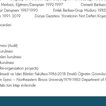
ğitim Merkezi, Eğitmen/Danışman 1992-1997 Osmanlı Bankası- 
 Danışmanı 1987-1990 Emlak Bankası-Grup Müdürü 19
man 1991- 2019
Dünya Gazetesi- Yöneticinin Not Defteri Köşe
cerileri
mesi (Audit)
kurulması
leri kurulması
 kurulması
Re-organization projects)
 İktisadi ve İdari Bilimler Fakültesi-1986-2018 Emekli Öğretim Görevl
ğretim Üyesi – Northeastern Illinois University1979-1983 Department 
itabı tüm kitap evlerinde