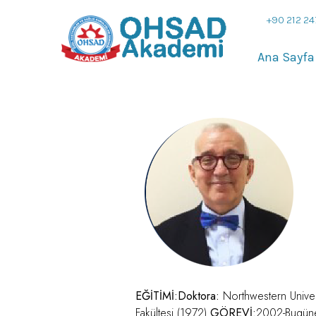
+90 212 24
Ana Sayfa
EĞİTİMİ:
Doktora:
Northwestern Univer
Fakültesi (1972)
GÖREVİ:
2002-Bugüne