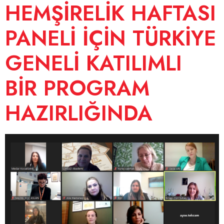
HEMŞİRELİK HAFTASI
PANELİ İÇİN TÜRKİYE
GENELİ KATILIMLI
BİR PROGRAM
HAZIRLIĞINDA