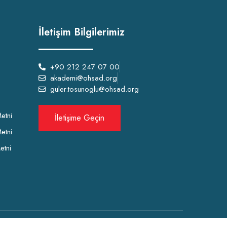
İletişim Bilgilerimiz
+90 212 247 07 00
akademi@ohsad.org
guler.tosunoglu@ohsad.org
etni
İletişime Geçin
etni
etni