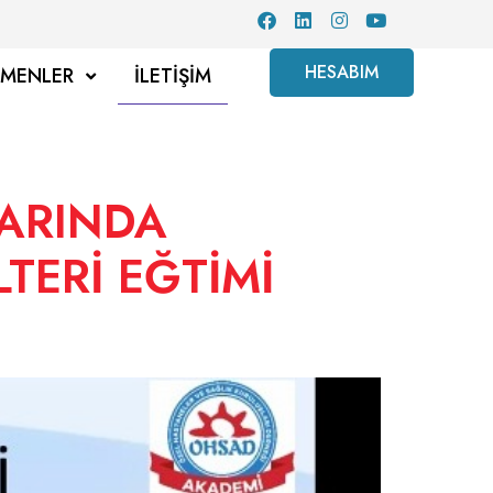
HESABIM
TMENLER
İLETIŞIM
LARINDA
TERİ EĞTİMİ