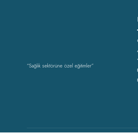
“Sağlık sektörüne özel eğitimler”
OHSAD Akademi 2022 Tüm hakları
OHSAD
‘a aittir.