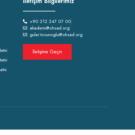
İletişim Bilgilerimiz
+90 212 247 07 00
akademi@ohsad.org
guler.tosunoglu@ohsad.org
etni
İletişime Geçin
etni
etni