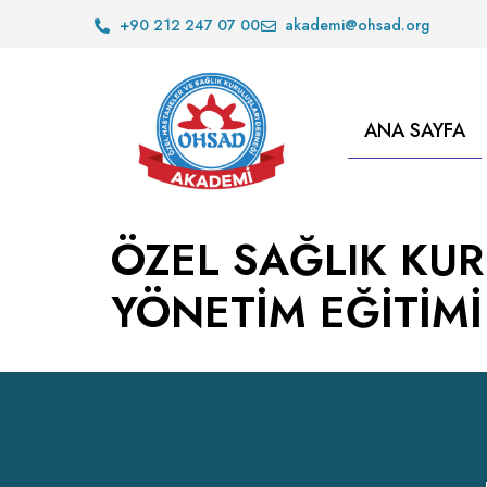
+90 212 247 07 00
akademi@ohsad.org
ANA SAYFA
ÖZEL SAĞLIK KU
YÖNETİM EĞİTİMİ