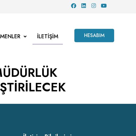
HESABIM
TMENLER
İLETIŞIM
MÜDÜRLÜK
ŞTİRİLECEK