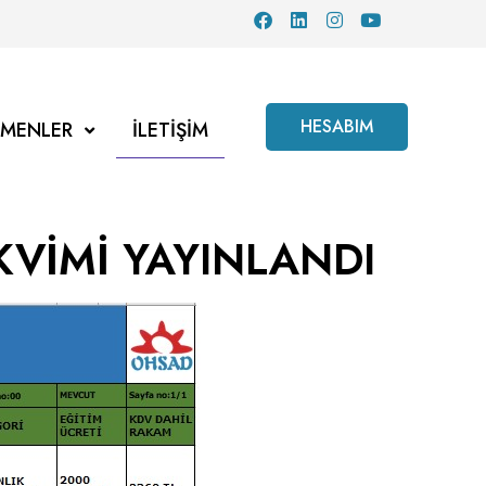
HESABIM
TMENLER
İLETIŞIM
VİMİ YAYINLANDI