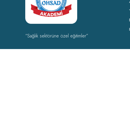
“Sağlık sektörüne özel eğitimler”
OHSAD Akademi 2022 Tüm hakları
OHSAD
‘a aittir.