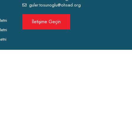
guler.tosunoglu@ohsad.org
etni
İletişime Geçin
etni
etni