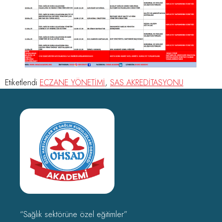
Etiketlendi
ECZANE YÖNETİMİ
,
SAS AKREDİTASYONU
“Sağlık sektörüne özel eğitimler”