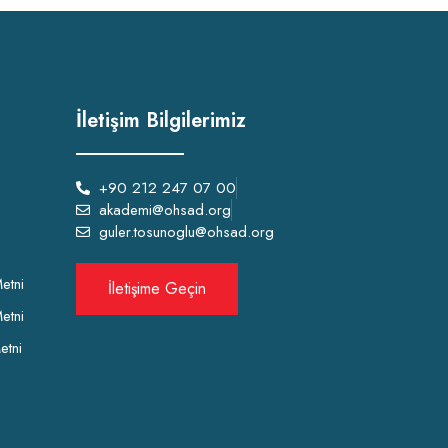
İletişim Bilgilerimiz
+90 212 247 07 00
akademi@ohsad.org
guler.tosunoglu@ohsad.org
etni
İletişime Geçin
etni
etni