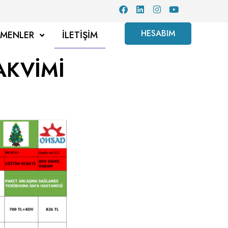
HESABIM
TMENLER
İLETIŞIM
AKVİMİ