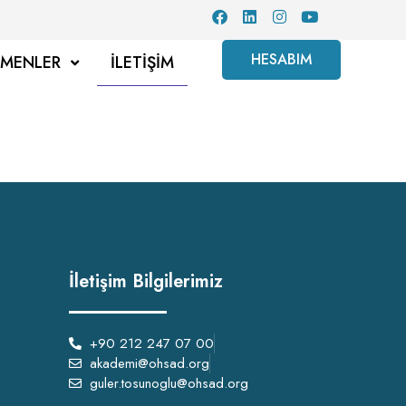
HESABIM
TMENLER
İLETIŞIM
İletişim Bilgilerimiz
+90 212 247 07 00
akademi@ohsad.org
guler.tosunoglu@ohsad.org