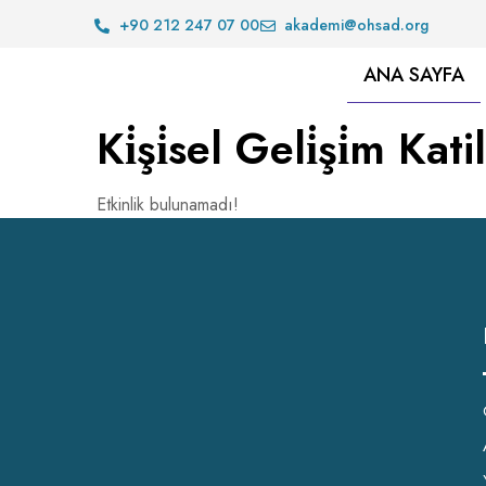
+90 212 247 07 00
akademi@ohsad.org
ANA SAYFA
Ki̇şi̇sel Geli̇şi̇m Kati
Etkinlik bulunamadı!