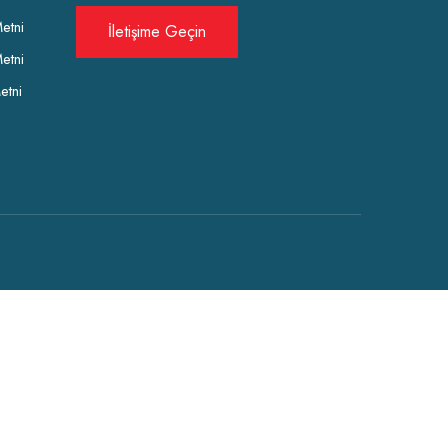
etni
İletişime Geçin
etni
etni