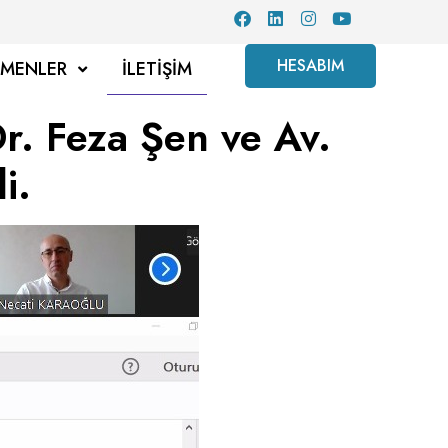
HESABIM
TMENLER
İLETIŞIM
r. Feza Şen ve Av.
i.