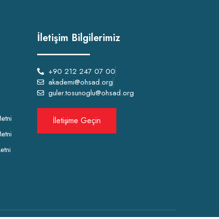
İletişim Bilgilerimiz
+90 212 247 07 00
akademi@ohsad.org
guler.tosunoglu@ohsad.org
etni
İletişime Geçin
etni
etni