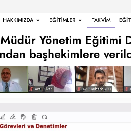
HAKKIMIZDA
EĞITIMLER
TAKVIM
EĞI
Müdür Yönetim Eğitimi D
ndan başhekimlere verild