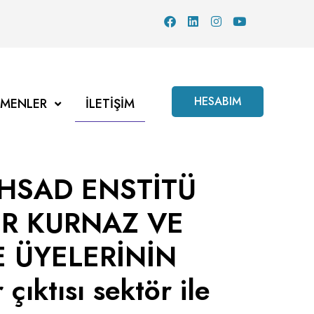
HESABIM
TMENLER
İLETIŞIM
OHSAD ENSTİTÜ
ER KURNAZ VE
E ÜYELERİNİN
ktısı sektör ile