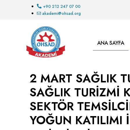
+90 212 247 07 00
akademi@ohsad.org
ANA SAYFA
2 MART SAĞLIK T
SAĞLIK TURİZMİ 
SEKTÖR TEMSİLCİ
YOĞUN KATILIMI İL