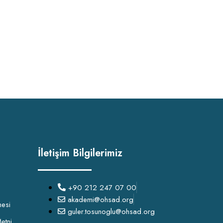
İletişim Bilgilerimiz
+90 212 247 07 00
akademi@ohsad.org
mesi
guler.tosunoglu@ohsad.org
etni