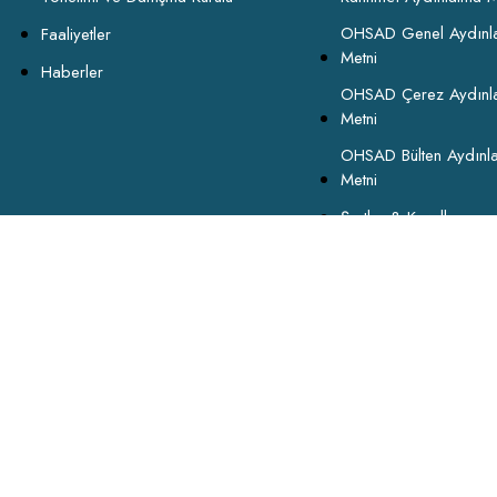
OHSAD Genel Aydınl
Faaliyetler
Metni
Haberler
OHSAD Çerez Aydınl
Metni
OHSAD Bülten Aydınl
Metni
Şartlar & Koşullar