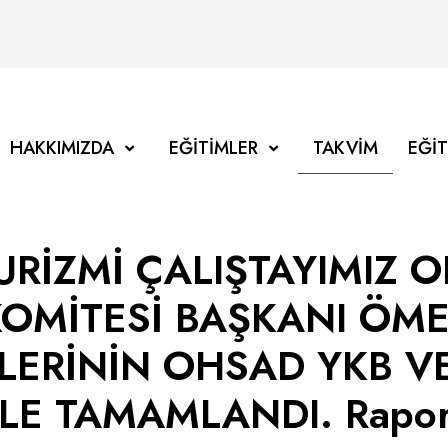
HAKKIMIZDA
EĞITIMLER
TAKVIM
EĞI
URİZMİ ÇALIŞTAYIMIZ 
KOMİTESİ BAŞKANI ÖM
LERİNİN OHSAD YKB V
E TAMAMLANDI. Rapor çı