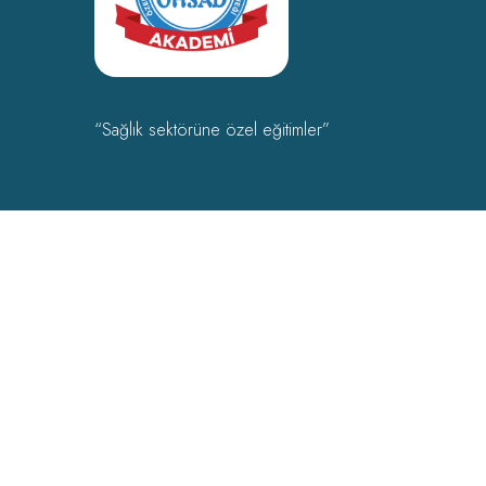
“Sağlık sektörüne özel eğitimler”
OHSAD Akademi 2022 Tüm hakları
OHSAD
‘a aittir.