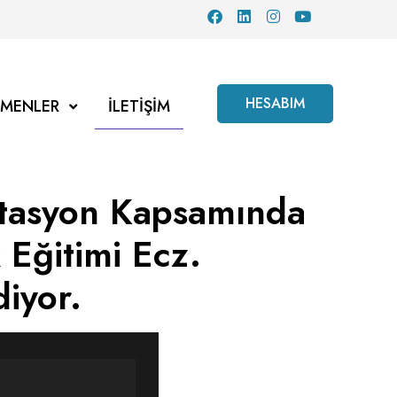
HESABIM
TMENLER
İLETIŞIM
itasyon Kapsamında
 Eğitimi Ecz.
iyor.