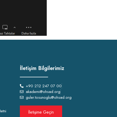
İletişim Bilgilerimiz
+90 212 247 07 00
akademi@ohsad.org
guler.tosunoglu@ohsad.org
etni
İletişime Geçin