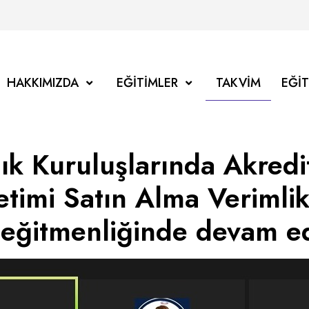
HAKKIMIZDA
EĞITIMLER
TAKVIM
EĞI
lık Kuruluşlarında Akred
etimi Satın Alma Verimlik
 eğitmenliğinde devam ed